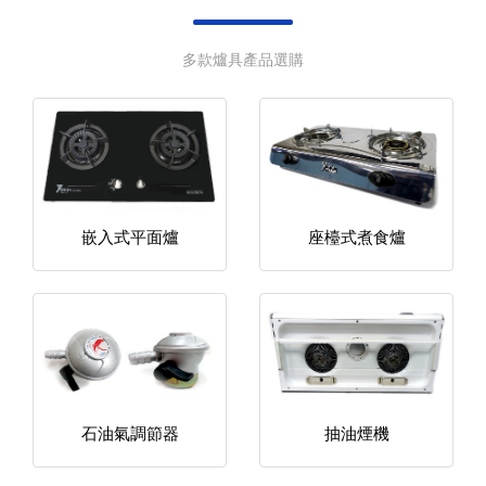
多款爐具產品選購
嵌入式平面爐
座檯式煮食爐
石油氣調節器
抽油煙機