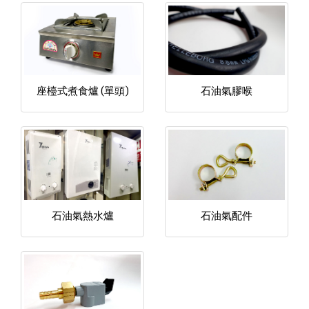
座檯式煮食爐 (單頭)
石油氣膠喉
石油氣熱水爐
石油氣配件