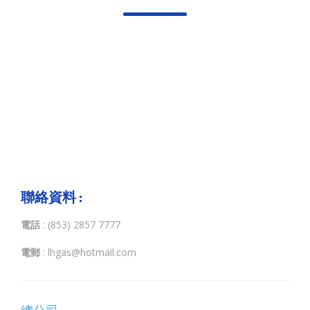
聯絡資料 :
電話
: (853) 2857 7777
電郵
:
lhgas@hotmail.com
總公司