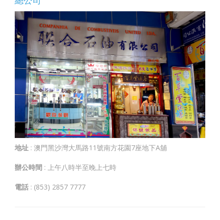
地址
: 澳門黑沙灣大馬路11號南方花園7座地下A舖
辦公時間
: 上午八時半至晚上七時
電話
: (853) 2857 7777