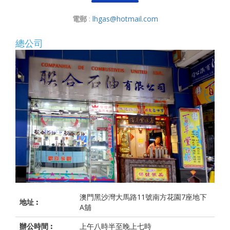
電郵
:
lhgas@hotmail.com
總公司
澳門黑沙灣大馬路11號南方花園7座地下
地址 :
A舖
辦公時間 :
上午八時半至晚上七時