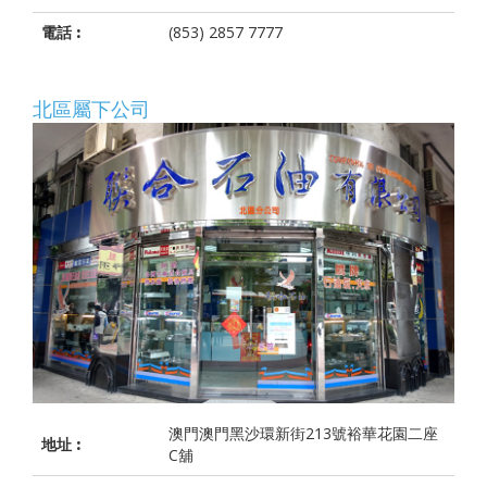
電話 :
(853) 2857 7777
北區屬下公司
澳門澳門黑沙環新街213號裕華花園二座
地址 :
C舖