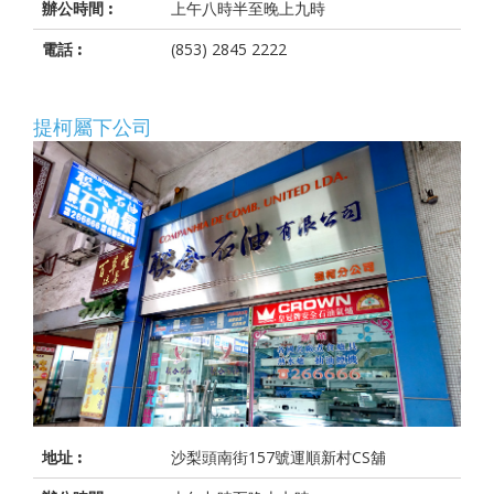
辦公時間 :
上午八時半至晚上九時
電話 :
(853) 2845 2222
提柯屬下公司
地址 :
沙梨頭南街157號運順新村CS舖