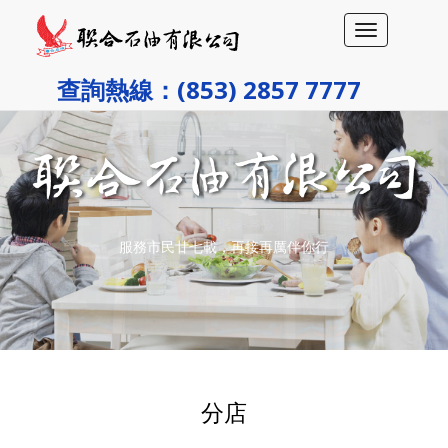
Toggle
navigation
查詢熱線：(853) 2857 7777
服務市民廿七載，再接再厲伴你行
分店